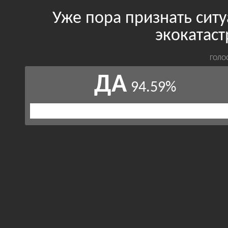
Уже пора признать си
экокатас
ГОЛО
ДА
94.59%