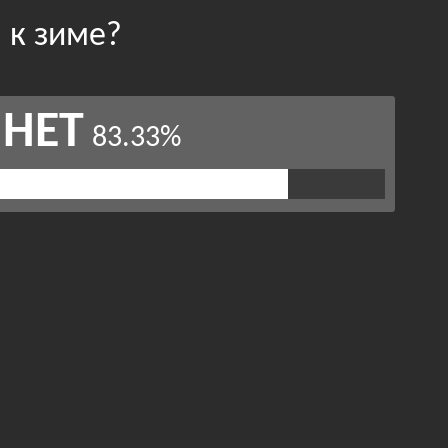
 к зиме?
НЕТ
83.33%