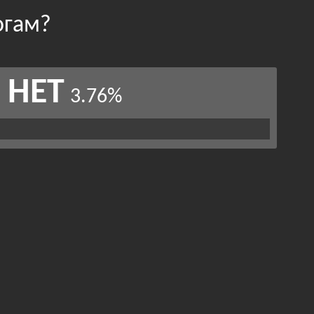
огам?
НЕТ
3.76%