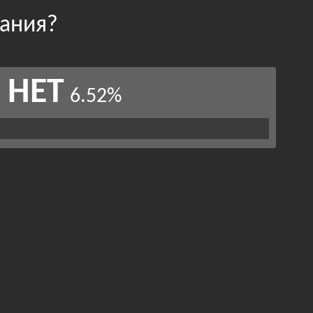
зания?
НЕТ
6.52%