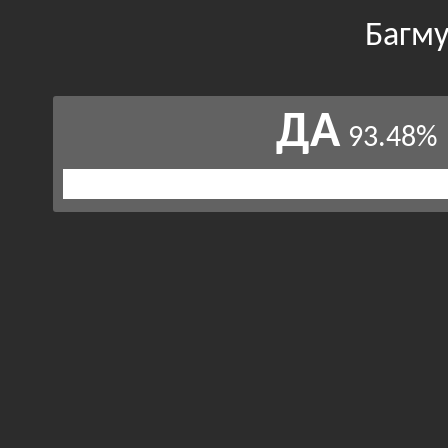
Багму
ДА
93.48%